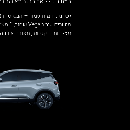
המחיר כולל את הרכב מאובזר במלואו
מצלמות היקפיות , תאורת אווירה 360, חיישני חנייה קדמיים, שמשות אחוריות כהות