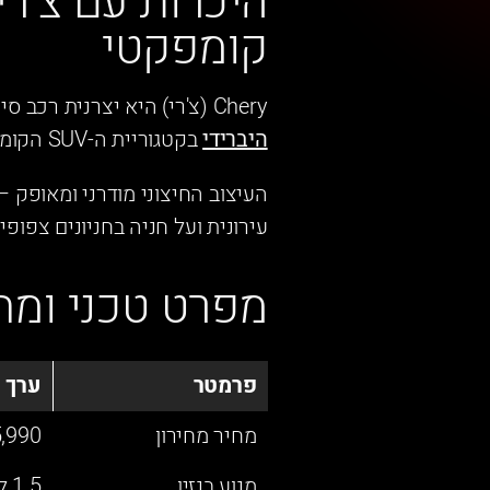
קומפקטי
Chery (צ'רי) היא יצרנית רכב סינית שהפכה לאחד ממותגי הרכב הנמכר ביותר בישראל. הטיגו 4 HEV הוא
היברידי
בקטגוריית ה-SUV הקומפקטי, עם מידות של 4.32 מטר אורך ו-1.83 מטר רוחב.
עירונית ועל חניה בחניונים צפופים, ו
מפרט טכני ומח
פרמטר
ערך
מחיר מחירון
– 137,990 ₪
מנוע בנזין
1.5 ליטר, 95 כ"ס