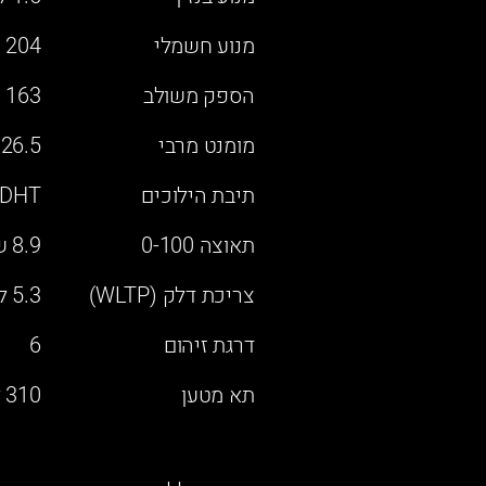
מנוע חשמלי
204 כ"ס
הספק משולב
163 כ"ס
מומנט מרבי
26.5 קג"מ
תיבת הילוכים
DHT אוטומטית
תאוצה 0-100
8.9 שניות
צריכת דלק (WLTP)
5.3 ליטר/100 ק"מ
דרגת זיהום
6
תא מטען
310 ליטר