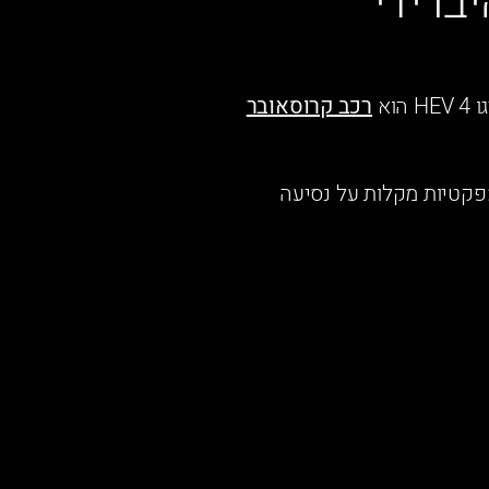
סאובר היברידי
רכב קרוסאובר
פנסי LED, וחישוקי 17 אינץ'. המידות הקומפקטיות מקלות על נסיעה