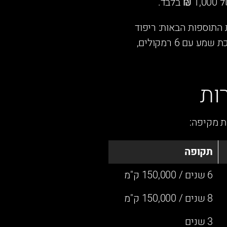
ד.
Comfo) והגבוהה (Luxury). רמת גימור Luxury כוללת את התוספות הבאות: ריפוד
מושבים עור Vegan שחור, 6 מצבים לכיוון חשמלי למושב הנהג, חימום מושבים קדמיים, מערכת שמע עם 6 רמקולים,
ות
ת מקיפה:
תקופה
6 שנים / 150,000 ק"מ
8 שנים / 150,000 ק"מ
3 שנים