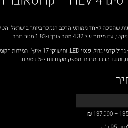
היכרות עם צ'רי טיגו 4 HEV – קרו
העיצוב החיצוני מודרני ומאופק – גריל קדמי גדול, 
מנגד הרכב מרווח ומספק מקום נוח ל-5 נוסעים.
יר
135,990 