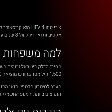
אקטיביות ואחריות של 8 שנים על מערכת ההנעה החשמלית. במדריך הזה נפרט את כל מה שצריך לדעת על הדגם.
למה משפחות יש
1,500 קילומטר בחודש מוציאה 700-900 שקלים על דלק ברכב בנזין רגיל. רכב היברידי מפחית את ההוצאה הזו ב-30-40%.
מעבר לחיסכון הכספי, תנאי התנו
הנפוצים ביותר, המנוע החשמלי ע