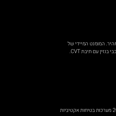
בכביש מהיר. המומנט המיידי של
נזין עם תיבת CVT.
במבחני מכון התקנים הישראלי. הרכב מצויד ביותר מ-20 מערכות בטיחות אקטיביות