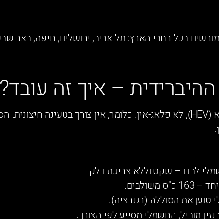
 כוללת 13 מרכזים מורשים בכל רחבי הארץ: תל אביב, ירושלים, חיפה, באר
היברידית – איך זה עובד?
טיגו 4 HEV הוא רכב היברידי מלא (HEV), לא פלאג-אין. כלומר, אין צורך בטעינה
.
לי לבדו – שקט וללא צריכת דלק.
"ס משולבים.
טוען את הסוללה (רגנרציה).
נזין מוביל, החשמלי מסייע לפי הצורך.